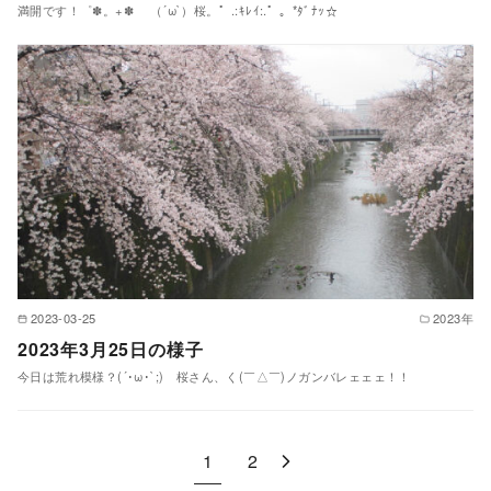
満開です！゜✽。+✽ （´ω`）桜。゜.:ｷﾚｲ:.゜。*ﾀﾞﾅｯ☆
2023-03-25
2023年
2023年3月25日の様子
今日は荒れ模様？(´･ω･`;) 桜さん、く(￣△￣)ノガンバレェェェ！！
1
2