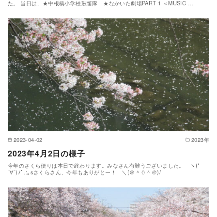
た。 当日は、★中根橋小学校鼓笛隊 ★なかいた劇場PART 1 ＜MUSIC …
2023-04-02
2023年
2023年4月2日の様子
今年のさくら便りは本日で終わります。みなさん有難うございました。 ヽ(*
´∀`)ﾉﾟ.:｡sさくらさん、今年もありがとー！ ＼(＠＾０＾＠)/