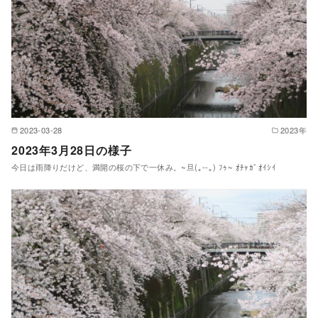
2023-03-28
2023年
2023年3月28日の様子
今日は雨降りだけど、満開の桜の下で一休み。~旦(｡--｡) ﾌｩ~ ｵﾁｬｶﾞｵｲｼｲ