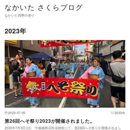
コ
なかいた さくらブログ
ン
なかいた四季の便り
テ
ン
2023年
ツ
へ
移
動
2023-07-20
2023年
第26回へそ祭り2023が開催されました。
2023年7月9日(日) 中板橋商店街会館前にて、第26回へそ祭りが開催されまし