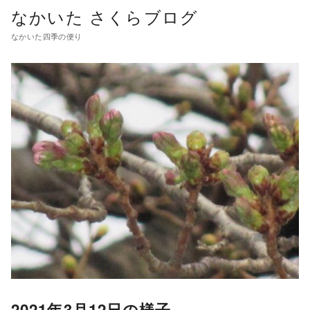
コ
なかいた さくらブログ
ン
なかいた四季の便り
テ
ン
ツ
へ
移
動
2021年3月12日の様子