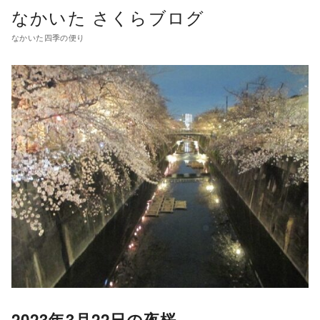
コ
なかいた さくらブログ
ン
なかいた四季の便り
テ
ン
ツ
へ
移
動
2023年3月22日の夜桜