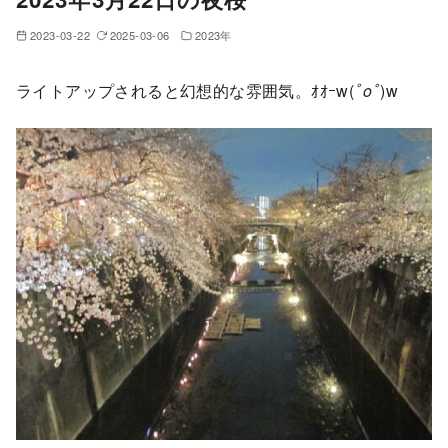
2023-03-22
2025-03-06
2023年
ライトアップされると幻想的な雰囲気。ｵｵｰw(
ﾟoﾟ
)w