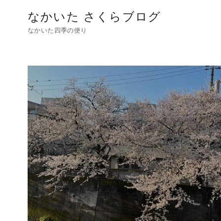
コ
なかいた さくらブログ
ン
なかいた四季の便り
テ
ン
ツ
へ
移
動