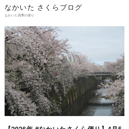
コ
なかいた さくらブログ
ン
なかいた四季の便り
テ
ン
ツ
へ
移
動
【2026年 #なかいたさくら便り】4月5