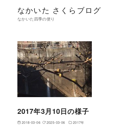
コ
なかいた さくらブログ
ン
なかいた四季の便り
テ
ン
ツ
へ
移
動
2017年3月10日の様子
2018-03-06
2025-03-06
2017年