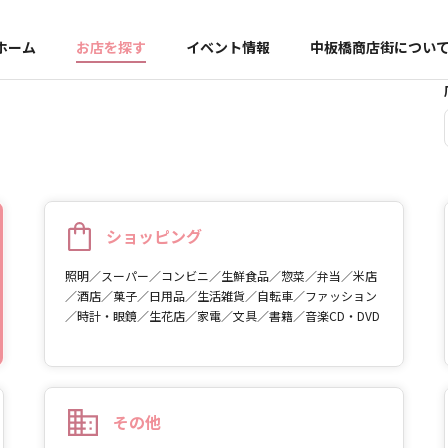
ホーム
お店を探す
イベント情報
中板橋商店街につい
ショッピング
照明／スーパー／コンビニ／生鮮食品／惣菜／弁当／米店
／酒店／菓子／日用品／生活雑貨／自転車／ファッション
／時計・眼鏡／生花店／家電／文具／書籍／音楽CD・DVD
その他