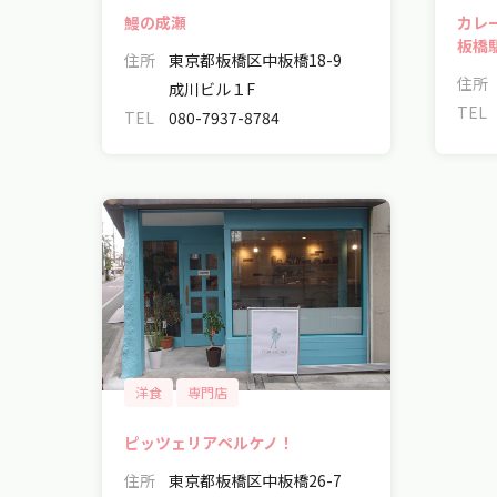
鰻の成瀬
カレ
板橋
住所
東京都板橋区中板橋18-9
住所
成川ビル１F
TEL
TEL
080-7937-8784
洋食
専門店
ピッツェリアペルケノ！
住所
東京都板橋区中板橋26-7