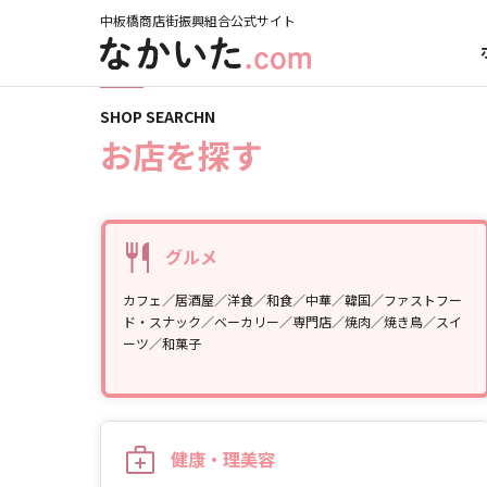
中板橋商店街振興組合公式サイト
ホーム
お店を探す
専門店
SHOP SEARCHN
お店を探す
グルメ
カフェ／居酒屋／洋食／和食／中華／韓国／ファストフー
ド・スナック／ベーカリー／専門店／焼肉／焼き鳥／スイ
ーツ／和菓子
健康・理美容