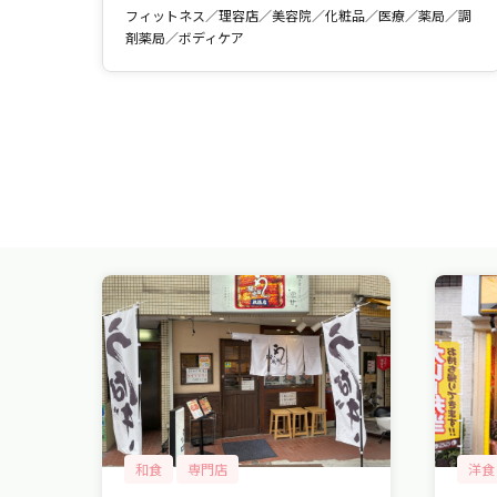
フィットネス／理容店／美容院／化粧品／医療／薬局／調
剤薬局／ボディケア
和食
専門店
洋食