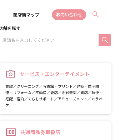
お問い合わせ
て
商店街マップ
店舗を探す
サービス・エンターテイメント
買取／クリーニング／写真館・プリント／建築・住宅関
連・リフォーム／不動産／畳店／金融機関／質店／郵便・
宅配／宿泊／くらしサポート／アミューズメント／カラオ
ケ
共通商品券取扱店