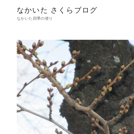
コ
なかいた さくらブログ
ン
なかいた四季の便り
テ
ン
ツ
へ
移
動